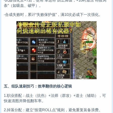
-武器强化至+7后，使用“幸运符”防止降级，+10时激活“特效词
条”（如吸血、破甲）。
-合成失败时，累计“失败保护值”，满10次必成下一次强化。
五、组队速刷技巧：效率翻倍的核心逻辑
1.职业搭配：战士（抗伤）+法师（群攻）+道士（辅助），可
快速清图并降低翻车率。
2.掉落分配：建立“按需ROLL点”规则，避免重复装备浪费。