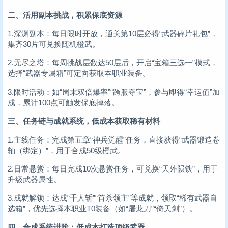
二、活用副本挑战，积累保底资源
1.深渊副本：每日限时开放，通关第10层必得“武器碎片礼包”，
集齐30片可兑换随机橙武。
2.无尽之塔：每周挑战层数达50层后，开启“宝箱三选一”模式，
选择“武器专属箱”可定向获取本职业装备。
3.限时活动：如“周末双倍爆率”“跨服夺宝”，参与即得“幸运值”加
成，累计100点可触发保底掉落。
三、任务链与成就系统，低成本获取稀有材料
1.主线任务：完成第五章“神兵觉醒”任务，直接获得“武器锻造卷
轴（绑定）”，用于合成50级橙武。
2.日常悬赏：每日完成10次悬赏任务，可兑换“天外陨铁”，用于
升级武器属性。
3.成就解锁：达成“千人斩”“首杀领主”等成就，领取“稀有武器自
选箱”，优先选择本职业T0装备（如“屠龙刀”“倚天剑”）。
四、合成系统进阶：低成本打造顶级武器