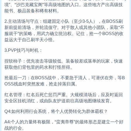
境”、“沙巴克藏宝阁”等高级地图的入口。这些地方产出高级技
能书、极品装备和稀有材料。
2.主动清场与守点：组建固定小队（至少3-5人），在BOSS刷
新前提前清场，并轮流值守。对于散人或其他小团队，采取“不
服就干”的策略，用武力确立统治权。记住，抢一个BOSS的收
益远大于自己刷半天小怪。
3.PVP技巧与时机：
捏软柿子：优先攻击等级较低、装备较差或落单的玩家，快速
获取他们背包里的药水和打怪所得。
抢最后一刀：在BOSS战中，不要急于清人，可潜伏在旁，等B
OSS残血时突然发难，抢走掉落归属。
红名管理：红名后死亡惩罚严重。大规模清场后，应及时返回
安全区挂机消红，或由队友护送前往高级地图继续发育。
Q4:如何利用行会系统，将个人优势转化为群体霸权？
A4:个人的力量终有极限，“蛮夷帝尊”的最终形态是建立一个好
战的行会。