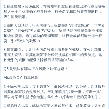
1.创建或加入顶级战盟：在游戏初期就应创建或以核心成员身份
加入一个目标明确的战斗行会。行会名字和口号要有侵略性，
吸引同类玩家。
2.垄断大型活动：行会的核心目标是垄断“沙巴克攻城”、“世界B
OSS”、“行会战”等大型PVP活动。这些活动的奖励是服务器最
顶级的资源。通过成功的组织调度，让行会成员都能分得一杯
羹，形成强大的凝聚力。
3.建立威慑力：让行会的名号成为服务器的规则。在公共频道，
用实力说话，让其他玩家不敢轻易挑战你们霸占的资源点。这
种无形的威慑力能极大降低日常管理的成本。
Q5:此玩法有哪些潜在风险？如何规避？
A5:高收益伴随高风险。
1.全民公敌风险：过于霸道的行事风格可能引起公愤，导致服务
器其他玩家联合起来对抗。应对策略是“拉拢一批，打击一批”，
可以与某些中型行会结盟，集中火力打击最主要的竞争对手。
2.资源投入风险：此玩法需要大量购买药水、修复装备，甚至购