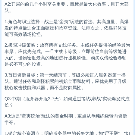
A2:开局的前几个小时至关重要，目标是最大化效率，甩开大部
队。
1.角色与职业选择：战士是“蛮夷”玩法的首选。其高血量、高爆
发的特点最适合正面碾压和抢夺资源。法师次之，依靠群体技
能可高效清场抢怪。
2.极限冲级策略：放弃所有支线任务。主线任务提供的经验最为
丰厚，应优先完成。一旦主线卡等级，立即前往当前等级能进
入的、怪物密度最高的地图进行挂机刷怪。购买双倍经验卷轴
是必不可少的投资。
3.首日资源目标：第一天结束前，等级必须进入服务器第一梯
队。通过任务和刷怪积累的初始金币和材料，应优先用于升级
核心攻击技能和武器，而不是防御属性。
Q3:中期（服务器开服3-7天）如何通过“以战养战”实现爆发式成
长？
A3:这是“蛮夷统治”玩法的黄金时期，重点从单纯练级转向资源
争夺。
1.锁定核心资源点：明确服务器中的必争之地，如“尸王殿”、“幻