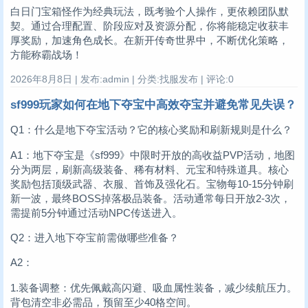
白日门宝箱怪作为经典玩法，既考验个人操作，更依赖团队默
契。通过合理配置、阶段应对及资源分配，你将能稳定收获丰
厚奖励，加速角色成长。在新开传奇世界中，不断优化策略，
方能称霸战场！
2026年8月8日 | 发布:admin | 分类:找服发布 | 评论:0
sf999玩家如何在地下夺宝中高效夺宝并避免常见失误？
Q1：什么是地下夺宝活动？它的核心奖励和刷新规则是什么？
A1：地下夺宝是《sf999》中限时开放的高收益PVP活动，地图
分为两层，刷新高级装备、稀有材料、元宝和特殊道具。核心
奖励包括顶级武器、衣服、首饰及强化石。宝物每10-15分钟刷
新一波，最终BOSS掉落极品装备。活动通常每日开放2-3次，
需提前5分钟通过活动NPC传送进入。
Q2：进入地下夺宝前需做哪些准备？
A2：
1.装备调整：优先佩戴高闪避、吸血属性装备，减少续航压力。
背包清空非必需品，预留至少40格空间。