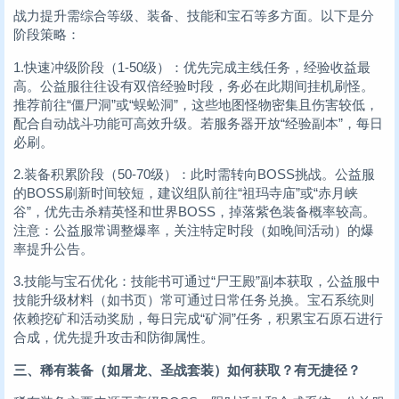
战力提升需综合等级、装备、技能和宝石等多方面。以下是分
阶段策略：
1.快速冲级阶段（1-50级）：优先完成主线任务，经验收益最
高。公益服往往设有双倍经验时段，务必在此期间挂机刷怪。
推荐前往“僵尸洞”或“蜈蚣洞”，这些地图怪物密集且伤害较低，
配合自动战斗功能可高效升级。若服务器开放“经验副本”，每日
必刷。
2.装备积累阶段（50-70级）：此时需转向BOSS挑战。公益服
的BOSS刷新时间较短，建议组队前往“祖玛寺庙”或“赤月峡
谷”，优先击杀精英怪和世界BOSS，掉落紫色装备概率较高。
注意：公益服常调整爆率，关注特定时段（如晚间活动）的爆
率提升公告。
3.技能与宝石优化：技能书可通过“尸王殿”副本获取，公益服中
技能升级材料（如书页）常可通过日常任务兑换。宝石系统则
依赖挖矿和活动奖励，每日完成“矿洞”任务，积累宝石原石进行
合成，优先提升攻击和防御属性。
三、稀有装备（如屠龙、圣战套装）如何获取？有无捷径？