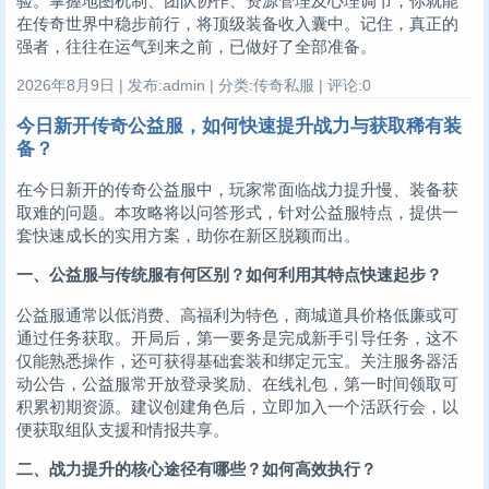
验。掌握地图机制、团队协作、资源管理及心理调节，你就能
在传奇世界中稳步前行，将顶级装备收入囊中。记住，真正的
强者，往往在运气到来之前，已做好了全部准备。
2026年8月9日 | 发布:admin | 分类:传奇私服 | 评论:0
今日新开传奇公益服，如何快速提升战力与获取稀有装
备？
在今日新开的传奇公益服中，玩家常面临战力提升慢、装备获
取难的问题。本攻略将以问答形式，针对公益服特点，提供一
套快速成长的实用方案，助你在新区脱颖而出。
一、公益服与传统服有何区别？如何利用其特点快速起步？
公益服通常以低消费、高福利为特色，商城道具价格低廉或可
通过任务获取。开局后，第一要务是完成新手引导任务，这不
仅能熟悉操作，还可获得基础套装和绑定元宝。关注服务器活
动公告，公益服常开放登录奖励、在线礼包，第一时间领取可
积累初期资源。建议创建角色后，立即加入一个活跃行会，以
便获取组队支援和情报共享。
二、战力提升的核心途径有哪些？如何高效执行？