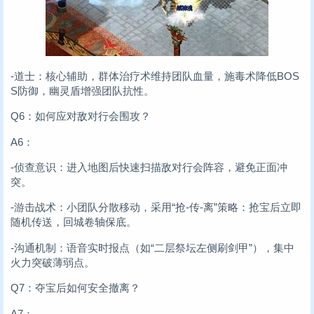
-道士：核心辅助，群体治疗术维持团队血量，施毒术降低BOS
S防御，幽灵盾增强团队抗性。
Q6：如何应对敌对行会围攻？
A6：
-侦查意识：进入地图后快速扫描敌对行会阵容，避免正面冲
突。
-游击战术：小团队分散移动，采用“抢-传-离”策略：抢宝后立即
随机传送，回城卷轴保底。
-沟通机制：语音实时报点（如“二层祭坛左侧刷剑甲”），集中
火力突破薄弱点。
Q7：夺宝后如何安全撤离？
A7：