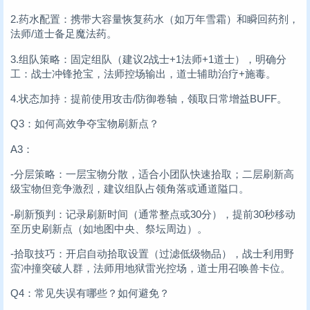
2.药水配置：携带大容量恢复药水（如万年雪霜）和瞬回药剂，
法师/道士备足魔法药。
3.组队策略：固定组队（建议2战士+1法师+1道士），明确分
工：战士冲锋抢宝，法师控场输出，道士辅助治疗+施毒。
4.状态加持：提前使用攻击/防御卷轴，领取日常增益BUFF。
Q3：如何高效争夺宝物刷新点？
A3：
-分层策略：一层宝物分散，适合小团队快速拾取；二层刷新高
级宝物但竞争激烈，建议组队占领角落或通道隘口。
-刷新预判：记录刷新时间（通常整点或30分），提前30秒移动
至历史刷新点（如地图中央、祭坛周边）。
-拾取技巧：开启自动拾取设置（过滤低级物品），战士利用野
蛮冲撞突破人群，法师用地狱雷光控场，道士用召唤兽卡位。
Q4：常见失误有哪些？如何避免？