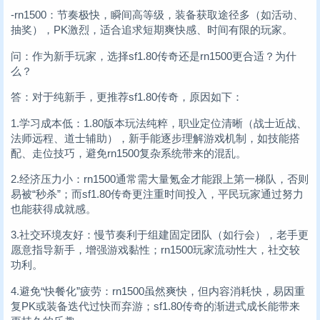
-rn1500：节奏极快，瞬间高等级，装备获取途径多（如活动、
抽奖），PK激烈，适合追求短期爽快感、时间有限的玩家。
问：作为新手玩家，选择sf1.80传奇还是rn1500更合适？为什
么？
答：对于纯新手，更推荐sf1.80传奇，原因如下：
1.学习成本低：1.80版本玩法纯粹，职业定位清晰（战士近战、
法师远程、道士辅助），新手能逐步理解游戏机制，如技能搭
配、走位技巧，避免rn1500复杂系统带来的混乱。
2.经济压力小：rn1500通常需大量氪金才能跟上第一梯队，否则
易被“秒杀”；而sf1.80传奇更注重时间投入，平民玩家通过努力
也能获得成就感。
3.社交环境友好：慢节奏利于组建固定团队（如行会），老手更
愿意指导新手，增强游戏黏性；rn1500玩家流动性大，社交较
功利。
4.避免“快餐化”疲劳：rn1500虽然爽快，但内容消耗快，易因重
复PK或装备迭代过快而弃游；sf1.80传奇的渐进式成长能带来