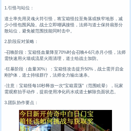
1.引怪与站位：
道士率先用灵魂火符引怪，将宝箱怪拉至角落或狭窄地形，减
少小怪包围风险。战士立即嘲讽接怪，法师与道士保持扇形分
散站位，避免被范围技能同时击中。
2.阶段应对策略：
-召唤阶段：宝箱怪血量降至70%时会召唤4-6只赤月小怪，法师
需快速用火墙或流星火雨清理，道士给战士加防。
-狂暴阶段（血量30%）：宝箱怪攻击提升50%，战士需开启金
刚护体，道士持续群疗，法师全力输出速杀。
-注意：宝箱怪每10秒释放一次“宝箱震荡”（范围眩晕），玩家
需观察抬手动作，提前使用净化药水或道士解除负面状态。
3.团队协作要点：