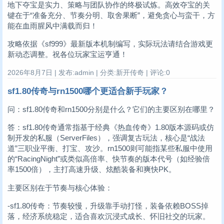
地下夺宝是实力、策略与团队协作的终极试炼。高效夺宝的关
键在于“准备充分、节奏分明、取舍果断”，避免贪心与蛮干，方
能在血雨腥风中满载而归！
攻略依据《sf999》最新版本机制编写，实际玩法请结合游戏更
新动态调整。祝各位玩家宝运亨通！
2026年8月7日 | 发布:admin | 分类:新开传奇 | 评论:0
sf1.80传奇与rn1500哪个更适合新手玩家？
问：sf1.80传奇和rn1500分别是什么？它们的主要区别在哪里？
答：sf1.80传奇通常指基于经典《热血传奇》1.80版本源码或仿
制开发的私服（ServerFiles），强调复古玩法，核心是“战法
道”三职业平衡、打宝、攻沙。rn1500则可能指某些私服中使用
的“RacingNight”或类似高倍率、快节奏的版本代号（如经验倍
率1500倍），主打高速升级、炫酷装备和爽快PK。
主要区别在于节奏与核心体验：
-sf1.80传奇：节奏较慢，升级靠手动打怪，装备依赖BOSS掉
落，经济系统稳定，适合喜欢沉浸式成长、怀旧社交的玩家。