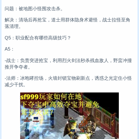
问题：被地图小怪围攻击杀。
解决：清场后再抢宝，道士用群体隐身术避怪，战士拉怪至角
落清理。
Q5：职业配合有哪些高级技巧？
A5：
-战士：负责突进抢宝，利用烈火剑法秒杀残血敌人，野蛮冲撞
推开争夺者。
-法师：冰咆哮控场，火墙封锁宝物刷新点，诱惑之光定住小怪
减少干扰。