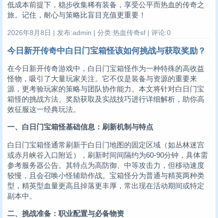
低成本前提下，稳步收集稀有装备，享受公平而热血的传奇之
旅。记住，耐心与策略比盲目充值更重要！
2026年8月8日 | 发布:admin | 分类:热血传奇sf | 评论:0
今日新开传奇中白日门宝箱怪该如何挑战与获取奖励？
在今日新开传奇游戏中，白日门宝箱怪作为一种特殊的高收益
怪物，吸引了大量玩家关注。它不仅是装备与资源的重要来
源，更考验玩家的策略与团队协作能力。本文将针对白日门宝
箱怪的挑战方法、奖励获取及实战技巧进行详细解析，助你高
效征服这一经典玩法。
一、白日门宝箱怪基础信息：刷新机制与特点
白日门宝箱怪通常刷新于白日门地图的固定区域（如丛林迷宫
或赤月峡谷入口附近），刷新时间间隔约为60-90分钟，具体需
参考服务器公告。其特点为高防御、中等攻击力，但移动速度
较慢，且会召唤小怪辅助作战。宝箱怪分为普通与精英两种类
型，精英型血量更高且掉落更丰厚，常出现在活动期间或特定
副本中。
二、挑战准备：职业配置与必备物资