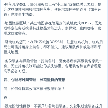
-掉落几率叠加：部分服务器设有“幸运值”或在线时长奖励，提
升这些属性可间接增加掉落率。使用增加掉率的道具（如幸运
符）也能事半功倍。
-地图隐藏区域：某些地图存在隐藏房间或触发式BOSS，需完
成特定任务或携带特殊物品才能进入。多探索、查阅攻略，发
现这些秘密点。
-避免红名惩罚：在PK区域抢BOSS时，注意红名机制。红名后
死亡可能掉落身上装备，得不偿失。建议组队保护或选择和平
模式地图。
-备份装备与风险管控：挖装备时，避免将所有高级装备穿戴一
身。死亡掉落机制可能让你损失惨重。备用装备和仓库管理是
高手必备习惯。
四、心理与时间管理：长期坚持的智慧
问：如何保持高效而不被挫败感影响？
答：
-设定阶段性目标：不要只盯着终极装备。先获取过渡装备提升