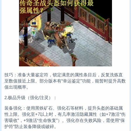
技巧：准备大量鉴定符，锁定满意的属性条目后，反复洗炼直
至数值接近上限。部分版本有“幸运鉴定”功能，能暂时提升高数
值出现概率。
2.极品升级（强化/注灵）：
装备强化：使用黑铁矿石、强化石等材料，提升头盔的基础属
性上限。强化至+7以上时，有几率激活隐藏属性（如+7激活“伤
害吸收”，+9激活“生命恢复”）。强化存在失败风险，需使用“保
护符”防止装备降级或破碎。