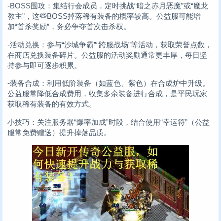
-BOSS围攻：集结行会成员，定时挑战“暗之赤月恶魔”或“魔龙
教主”，这些BOSS掉落稀有装备的概率较高。公益服可能增
加“首杀奖励”，务必争夺首次击杀权。
-活动兑换：参与“沙城争霸”“跨服战场”等活动，获取荣誉点数，
在商店兑换装备碎片。公益服的活动奖励通常更丰厚，每日坚
持参与即可逐步积累。
-装备合成：利用低阶装备（如蓝色、紫色）在合成炉中升级。
公益服常降低合成费用，收集多余装备进行合成，是平民玩家
获取稀有装备的有效方式。
小技巧：关注服务器“爆率加成”时段，结合使用“幸运符”（公益
服常免费赠送）提升掉落品质。