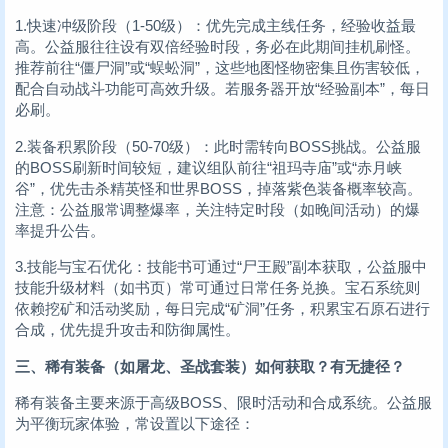
1.快速冲级阶段（1-50级）：优先完成主线任务，经验收益最
高。公益服往往设有双倍经验时段，务必在此期间挂机刷怪。
推荐前往“僵尸洞”或“蜈蚣洞”，这些地图怪物密集且伤害较低，
配合自动战斗功能可高效升级。若服务器开放“经验副本”，每日
必刷。
2.装备积累阶段（50-70级）：此时需转向BOSS挑战。公益服
的BOSS刷新时间较短，建议组队前往“祖玛寺庙”或“赤月峡
谷”，优先击杀精英怪和世界BOSS，掉落紫色装备概率较高。
注意：公益服常调整爆率，关注特定时段（如晚间活动）的爆
率提升公告。
3.技能与宝石优化：技能书可通过“尸王殿”副本获取，公益服中
技能升级材料（如书页）常可通过日常任务兑换。宝石系统则
依赖挖矿和活动奖励，每日完成“矿洞”任务，积累宝石原石进行
合成，优先提升攻击和防御属性。
三、稀有装备（如屠龙、圣战套装）如何获取？有无捷径？
稀有装备主要来源于高级BOSS、限时活动和合成系统。公益服
为平衡玩家体验，常设置以下途径：