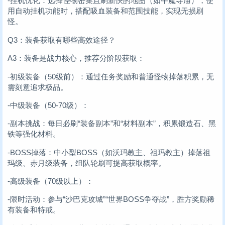
-挂机优化：选择怪物密集且刷新快的地图（如牛魔寺庙），使
用自动挂机功能时，搭配吸血装备和范围技能，实现无损刷
怪。
Q3：装备获取有哪些高效途径？
A3：装备是战力核心，推荐分阶段获取：
-初级装备（50级前）：通过任务奖励和普通怪物掉落积累，无
需刻意追求极品。
-中级装备（50-70级）：
-副本挑战：每日必刷“装备副本”和“材料副本”，积累锻造石、黑
铁等强化材料。
-BOSS掉落：中小型BOSS（如沃玛教主、祖玛教主）掉落祖
玛级、赤月级装备，组队轮刷可提高获取概率。
-高级装备（70级以上）：
-限时活动：参与“沙巴克攻城”“世界BOSS争夺战”，胜方奖励稀
有装备和特戒。