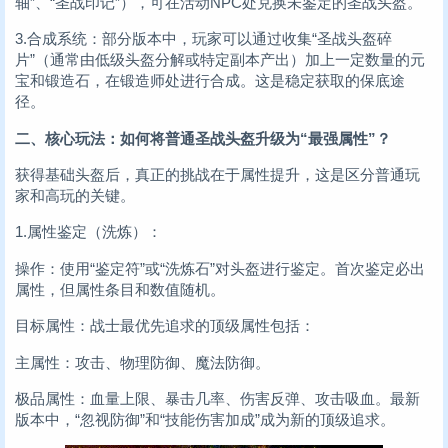
轴”、“圣战印记”），可在活动NPC处兑换未鉴定的圣战头盔。
3.合成系统：部分版本中，玩家可以通过收集“圣战头盔碎
片”（通常由低级头盔分解或特定副本产出）加上一定数量的元
宝和锻造石，在锻造师处进行合成。这是稳定获取的保底途
径。
二、核心玩法：如何将普通圣战头盔升级为“最强属性”？
获得基础头盔后，真正的挑战在于属性提升，这是区分普通玩
家和高玩的关键。
1.属性鉴定（洗炼）：
操作：使用“鉴定符”或“洗炼石”对头盔进行鉴定。首次鉴定必出
属性，但属性条目和数值随机。
目标属性：战士最优先追求的顶级属性包括：
主属性：攻击、物理防御、魔法防御。
极品属性：血量上限、暴击几率、伤害反弹、攻击吸血。最新
版本中，“忽视防御”和“技能伤害加成”成为新的顶级追求。