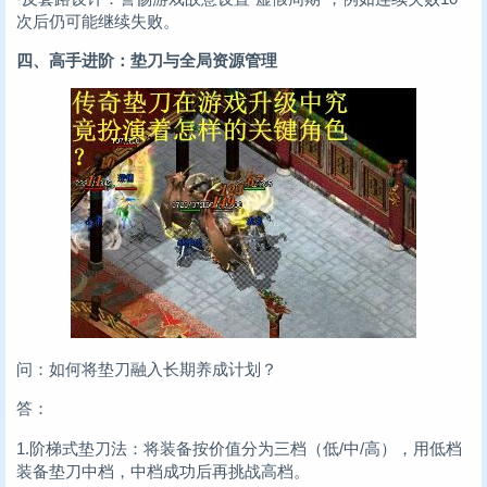
次后仍可能继续失败。
四、高手进阶：垫刀与全局资源管理
问：如何将垫刀融入长期养成计划？
答：
1.阶梯式垫刀法：将装备按价值分为三档（低/中/高），用低档
装备垫刀中档，中档成功后再挑战高档。