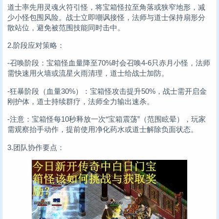
道士率先用灵魂火符引怪，将宝箱怪拉至角落或狭窄地形，减
少小怪包围风险。战士立即嘲讽接怪，法师与道士保持扇形分
散站位，避免被范围技能同时击中。
2.阶段应对策略：
-召唤阶段：宝箱怪血量降至70%时会召唤4-6只赤月小怪，法师
需快速用火墙或流星火雨清理，道士给战士加防。
-狂暴阶段（血量30%）：宝箱怪攻击提升50%，战士需开启金
刚护体，道士持续群疗，法师全力输出速杀。
-注意：宝箱怪每10秒释放一次“宝箱震荡”（范围眩晕），玩家
需观察抬手动作，提前使用净化药水或道士解除负面状态。
3.团队协作要点：