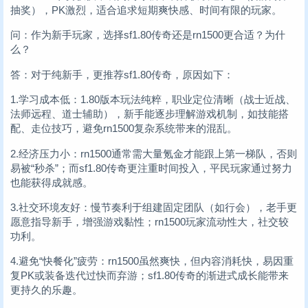
抽奖），PK激烈，适合追求短期爽快感、时间有限的玩家。
问：作为新手玩家，选择sf1.80传奇还是rn1500更合适？为什
么？
答：对于纯新手，更推荐sf1.80传奇，原因如下：
1.学习成本低：1.80版本玩法纯粹，职业定位清晰（战士近战、
法师远程、道士辅助），新手能逐步理解游戏机制，如技能搭
配、走位技巧，避免rn1500复杂系统带来的混乱。
2.经济压力小：rn1500通常需大量氪金才能跟上第一梯队，否则
易被“秒杀”；而sf1.80传奇更注重时间投入，平民玩家通过努力
也能获得成就感。
3.社交环境友好：慢节奏利于组建固定团队（如行会），老手更
愿意指导新手，增强游戏黏性；rn1500玩家流动性大，社交较
功利。
4.避免“快餐化”疲劳：rn1500虽然爽快，但内容消耗快，易因重
复PK或装备迭代过快而弃游；sf1.80传奇的渐进式成长能带来
更持久的乐趣。