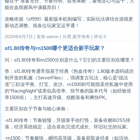
键在于“准备充分、节奏分明、取舍果断”，避免贪心与蛮干，方
能在血雨腥风中满载而归！
攻略依据《sf999》最新版本机制编写，实际玩法请结合游戏更
新动态调整。祝各位玩家宝运亨通！
2026年8月7日 | 发布:admin | 分类:新开传奇 | 评论:0
sf1.80传奇与rn1500哪个更适合新手玩家？
问：sf1.80传奇和rn1500分别是什么？它们的主要区别在哪里？
答：sf1.80传奇通常指基于经典《热血传奇》1.80版本源码或仿
制开发的私服（ServerFiles），强调复古玩法，核心是“战法
道”三职业平衡、打宝、攻沙。rn1500则可能指某些私服中使用
的“RacingNight”或类似高倍率、快节奏的版本代号（如经验倍
率1500倍），主打高速升级、炫酷装备和爽快PK。
主要区别在于节奏与核心体验：
-sf1.80传奇：节奏较慢，升级靠手动打怪，装备依赖BOSS掉
落，经济系统稳定，适合喜欢沉浸式成长、怀旧社交的玩家。
-rn1500：节奏极快，瞬间高等级，装备获取途径多（如活动、