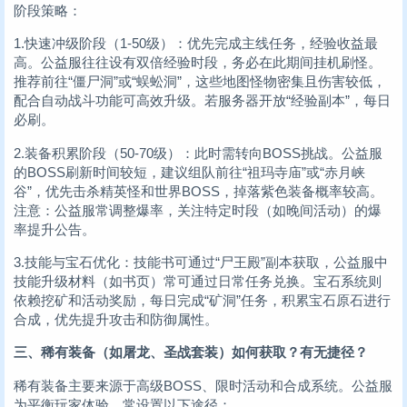
阶段策略：
1.快速冲级阶段（1-50级）：优先完成主线任务，经验收益最
高。公益服往往设有双倍经验时段，务必在此期间挂机刷怪。
推荐前往“僵尸洞”或“蜈蚣洞”，这些地图怪物密集且伤害较低，
配合自动战斗功能可高效升级。若服务器开放“经验副本”，每日
必刷。
2.装备积累阶段（50-70级）：此时需转向BOSS挑战。公益服
的BOSS刷新时间较短，建议组队前往“祖玛寺庙”或“赤月峡
谷”，优先击杀精英怪和世界BOSS，掉落紫色装备概率较高。
注意：公益服常调整爆率，关注特定时段（如晚间活动）的爆
率提升公告。
3.技能与宝石优化：技能书可通过“尸王殿”副本获取，公益服中
技能升级材料（如书页）常可通过日常任务兑换。宝石系统则
依赖挖矿和活动奖励，每日完成“矿洞”任务，积累宝石原石进行
合成，优先提升攻击和防御属性。
三、稀有装备（如屠龙、圣战套装）如何获取？有无捷径？
稀有装备主要来源于高级BOSS、限时活动和合成系统。公益服
为平衡玩家体验，常设置以下途径：