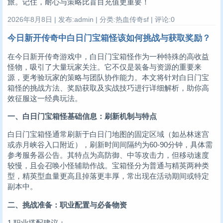
旅。记住，耐心与策略比盲目充值更重要！
2026年8月8日 | 发布:admin | 分类:热血传奇sf | 评论:0
今日新开传奇中白日门宝箱怪该如何挑战与获取奖励？
在今日新开传奇游戏中，白日门宝箱怪作为一种特殊的高收益
怪物，吸引了大量玩家关注。它不仅是装备与资源的重要来
源，更考验玩家的策略与团队协作能力。本文将针对白日门宝
箱怪的挑战方法、奖励获取及实战技巧进行详细解析，助你高
效征服这一经典玩法。
一、白日门宝箱怪基础信息：刷新机制与特点
白日门宝箱怪通常刷新于白日门地图的固定区域（如丛林迷宫
或赤月峡谷入口附近），刷新时间间隔约为60-90分钟，具体需
参考服务器公告。其特点为高防御、中等攻击力，但移动速度
较慢，且会召唤小怪辅助作战。宝箱怪分为普通与精英两种类
型，精英型血量更高且掉落更丰厚，常出现在活动期间或特定
副本中。
二、挑战准备：职业配置与必备物资
1.职业搭配建议：