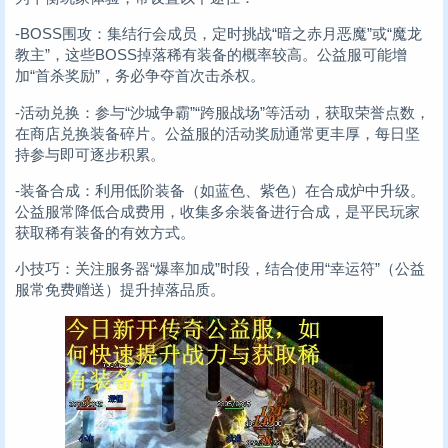
-BOSS围攻：集结行会成员，定时挑战“暗之赤月恶魔”或“魔龙
教主”，这些BOSS掉落稀有装备的概率较高。公益服可能增
加“首杀奖励”，务必争夺首次击杀权。
-活动兑换：参与“沙城争霸”“跨服战场”等活动，获取荣誉点数，
在商店兑换装备碎片。公益服的活动奖励通常更丰厚，每日坚
持参与即可逐步积累。
-装备合成：利用低阶装备（如蓝色、紫色）在合成炉中升级。
公益服常降低合成费用，收集多余装备进行合成，是平民玩家
获取稀有装备的有效方式。
小技巧：关注服务器“爆率加成”时段，结合使用“幸运符”（公益
服常免费赠送）提升掉落品质。