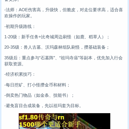
-法师：AOE伤害高，升级快，但脆皮，对走位要求高，适合喜
欢操作的玩家。
-初期升级路线：
1-20级：新手任务+比奇城周边刷怪（如鹿、稻草人）；
20-35级：兽人古墓、沃玛森林组队刷怪，攒基础装备；
35级后：重点参与“石墓阵”、“祖玛寺庙”等副本，优先加入行会
获取资源。
-经济积累技巧：
-每日挖矿、打小怪攒金币和材料；
-倒卖热门物品（如金条、技能书）；
-避免盲目合成装备，先以祖玛套为目标。