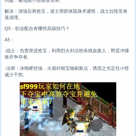
问题：被地图小怪围攻击杀。
解决：清场后再抢宝，道士用群体隐身术避怪，战士拉怪至角
落清理。
Q5：职业配合有哪些高级技巧？
A5：
-战士：负责突进抢宝，利用烈火剑法秒杀残血敌人，野蛮冲撞
推开争夺者。
-法师：冰咆哮控场，火墙封锁宝物刷新点，诱惑之光定住小怪
减少干扰。