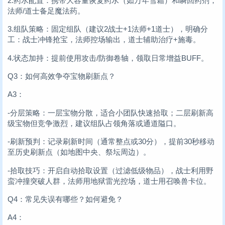
2.药水配置：携带大容量恢复药水（如万年雪霜）和瞬回药剂，
法师/道士备足魔法药。
3.组队策略：固定组队（建议2战士+1法师+1道士），明确分
工：战士冲锋抢宝，法师控场输出，道士辅助治疗+施毒。
4.状态加持：提前使用攻击/防御卷轴，领取日常增益BUFF。
Q3：如何高效争夺宝物刷新点？
A3：
-分层策略：一层宝物分散，适合小团队快速拾取；二层刷新高
级宝物但竞争激烈，建议组队占领角落或通道隘口。
-刷新预判：记录刷新时间（通常整点或30分），提前30秒移动
至历史刷新点（如地图中央、祭坛周边）。
-拾取技巧：开启自动拾取设置（过滤低级物品），战士利用野
蛮冲撞突破人群，法师用地狱雷光控场，道士用召唤兽卡位。
Q4：常见失误有哪些？如何避免？
A4：