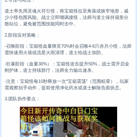
道士率先用灵魂火符引怪，将宝箱怪拉至角落或狭窄地形，减
少小怪包围风险。战士立即嘲讽接怪，法师与道士保持扇形分
散站位，避免被范围技能同时击中。
2.阶段应对策略：
-召唤阶段：宝箱怪血量降至70%时会召唤4-6只赤月小怪，法师
需快速用火墙或流星火雨清理，道士给战士加防。
-狂暴阶段（血量30%）：宝箱怪攻击提升50%，战士需开启金
刚护体，道士持续群疗，法师全力输出速杀。
-注意：宝箱怪每10秒释放一次“宝箱震荡”（范围眩晕），玩家
需观察抬手动作，提前使用净化药水或道士解除负面状态。
3.团队协作要点：