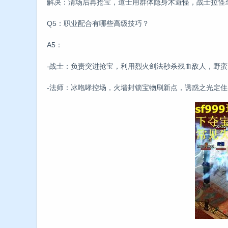
解决：清场后再抢宝，道士用群体隐身术避怪，战士拉怪
Q5：职业配合有哪些高级技巧？
A5：
-战士：负责突进抢宝，利用烈火剑法秒杀残血敌人，野
-法师：冰咆哮控场，火墙封锁宝物刷新点，诱惑之光定