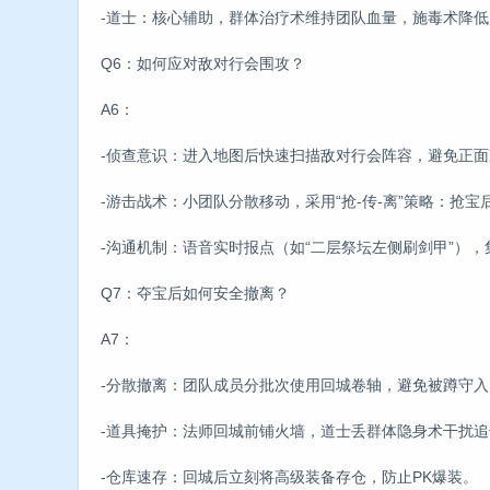
-道士：核心辅助，群体治疗术维持团队血量，施毒术降低
Q6：如何应对敌对行会围攻？
A6：
-侦查意识：进入地图后快速扫描敌对行会阵容，避免正面
-游击战术：小团队分散移动，采用“抢-传-离”策略：抢
-沟通机制：语音实时报点（如“二层祭坛左侧刷剑甲”）
Q7：夺宝后如何安全撤离？
A7：
-分散撤离：团队成员分批次使用回城卷轴，避免被蹲守
-道具掩护：法师回城前铺火墙，道士丢群体隐身术干扰追
-仓库速存：回城后立刻将高级装备存仓，防止PK爆装。