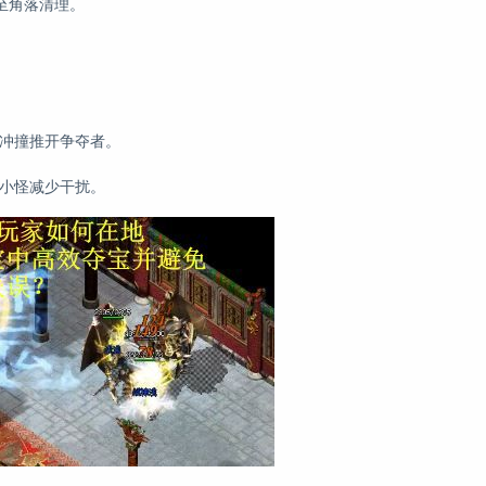
至角落清理。
蛮冲撞推开争夺者。
住小怪减少干扰。