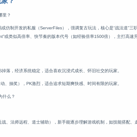
玩家？
在哪里？
码或仿制开发的私服（ServerFiles），强调复古玩法，核心是“战法道”
gNight”或类似高倍率、快节奏的版本代号（如经验倍率1500倍），主打高
BOSS掉落，经济系统稳定，适合喜欢沉浸式成长、怀旧社交的玩家。
如活动、抽奖），PK激烈，适合追求短期爽快感、时间有限的玩家。
？为什么？
战士近战、法师远程、道士辅助），新手能逐步理解游戏机制，如技能搭配、