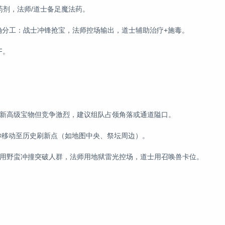
药剂，法师/道士备足魔法药。
明确分工：战士冲锋抢宝，法师控场输出，道士辅助治疗+施毒。
F。
刷新高级宝物但竞争激烈，建议组队占领角落或通道隘口。
0秒移动至历史刷新点（如地图中央、祭坛周边）。
利用野蛮冲撞突破人群，法师用地狱雷光控场，道士用召唤兽卡位。