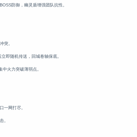
BOSS防御，幽灵盾增强团队抗性。
冲突。
宝后立即随机传送，回城卷轴保底。
，集中火力突破薄弱点。
入口一网打尽。
击。