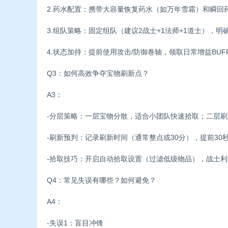
2.药水配置：携带大容量恢复药水（如万年雪霜）和瞬回
3.组队策略：固定组队（建议2战士+1法师+1道士），
4.状态加持：提前使用攻击/防御卷轴，领取日常增益BUF
Q3：如何高效争夺宝物刷新点？
A3：
-分层策略：一层宝物分散，适合小团队快速拾取；二层
-刷新预判：记录刷新时间（通常整点或30分），提前3
-拾取技巧：开启自动拾取设置（过滤低级物品），战士
Q4：常见失误有哪些？如何避免？
A4：
-失误1：盲目冲锋