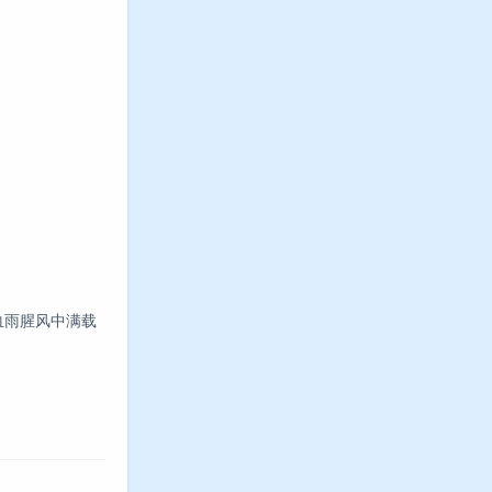
血雨腥风中满载