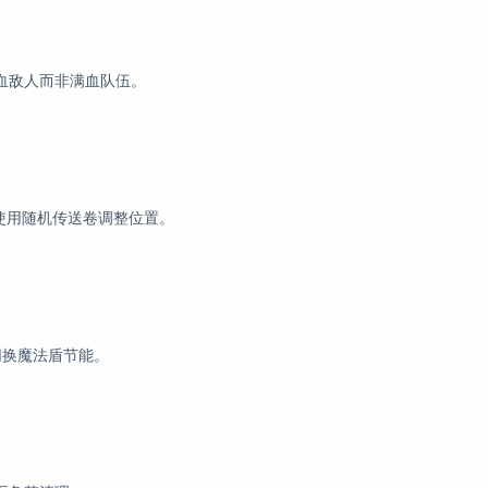
血敌人而非满血队伍。
，使用随机传送卷调整位置。
切换魔法盾节能。