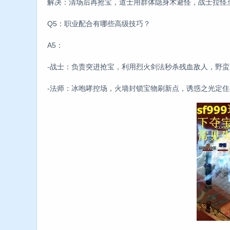
解决：清场后再抢宝，道士用群体隐身术避怪，战士拉怪
Q5：职业配合有哪些高级技巧？
A5：
-战士：负责突进抢宝，利用烈火剑法秒杀残血敌人，野
-法师：冰咆哮控场，火墙封锁宝物刷新点，诱惑之光定