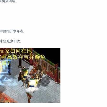
至角落清理。
蛮冲撞推开争夺者。
住小怪减少干扰。