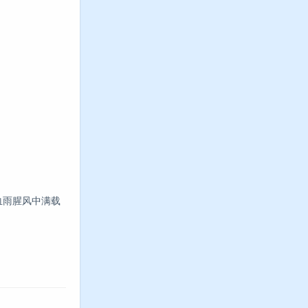
血雨腥风中满载