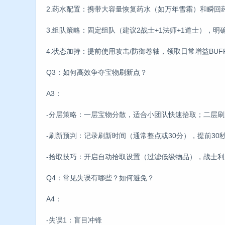
2.药水配置：携带大容量恢复药水（如万年雪霜）和瞬回
3.组队策略：固定组队（建议2战士+1法师+1道士），
4.状态加持：提前使用攻击/防御卷轴，领取日常增益BUF
Q3：如何高效争夺宝物刷新点？
A3：
-分层策略：一层宝物分散，适合小团队快速拾取；二层
-刷新预判：记录刷新时间（通常整点或30分），提前3
-拾取技巧：开启自动拾取设置（过滤低级物品），战士
Q4：常见失误有哪些？如何避免？
A4：
-失误1：盲目冲锋