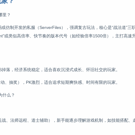
玩家？
在哪里？
码或仿制开发的私服（ServerFiles），强调复古玩法，核心是“战法道”
gNight”或类似高倍率、快节奏的版本代号（如经验倍率1500倍），主打高
BOSS掉落，经济系统稳定，适合喜欢沉浸式成长、怀旧社交的玩家。
如活动、抽奖），PK激烈，适合追求短期爽快感、时间有限的玩家。
？为什么？
战士近战、法师远程、道士辅助），新手能逐步理解游戏机制，如技能搭配、