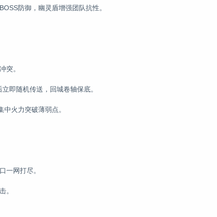
BOSS防御，幽灵盾增强团队抗性。
冲突。
宝后立即随机传送，回城卷轴保底。
，集中火力突破薄弱点。
入口一网打尽。
击。