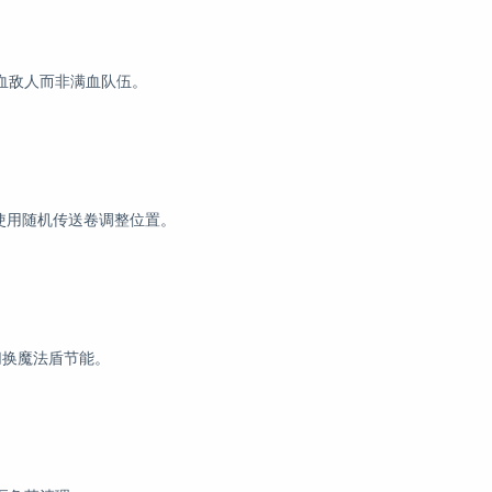
血敌人而非满血队伍。
，使用随机传送卷调整位置。
切换魔法盾节能。