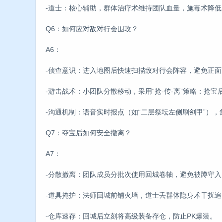
-道士：核心辅助，群体治疗术维持团队血量，施毒术降低
Q6：如何应对敌对行会围攻？
A6：
-侦查意识：进入地图后快速扫描敌对行会阵容，避免正面
-游击战术：小团队分散移动，采用“抢-传-离”策略：抢
-沟通机制：语音实时报点（如“二层祭坛左侧刷剑甲”）
Q7：夺宝后如何安全撤离？
A7：
-分散撤离：团队成员分批次使用回城卷轴，避免被蹲守
-道具掩护：法师回城前铺火墙，道士丢群体隐身术干扰追
-仓库速存：回城后立刻将高级装备存仓，防止PK爆装。