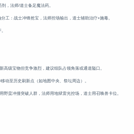
药剂，法师/道士备足魔法药。
明确分工：战士冲锋抢宝，法师控场输出，道士辅助治疗+施毒。
F。
刷新高级宝物但竞争激烈，建议组队占领角落或通道隘口。
0秒移动至历史刷新点（如地图中央、祭坛周边）。
利用野蛮冲撞突破人群，法师用地狱雷光控场，道士用召唤兽卡位。