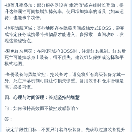
-掉落几率叠加：部分服务器设有“幸运值”或在线时长奖励，提
升这些属性可间接增加掉落率。使用增加掉率的道具（如幸运
符）也能事半功倍。
-地图隐藏区域：某些地图存在隐藏房间或触发式BOSS，需完
成特定任务或携带特殊物品才能进入。多探索、查阅攻略，发
现这些秘密点。
-避免红名惩罚：在PK区域抢BOSS时，注意红名机制。红名后
死亡可能掉落身上装备，得不偿失。建议组队保护或选择和平
模式地图。
-备份装备与风险管控：挖装备时，避免将所有高级装备穿戴一
身。死亡掉落机制可能让你损失惨重。备用装备和仓库管理是
高手必备习惯。
四、心理与时间管理：长期坚持的智慧
问：如何保持高效而不被挫败感影响？
答：
-设定阶段性目标：不要只盯着终极装备。先获取过渡装备提升