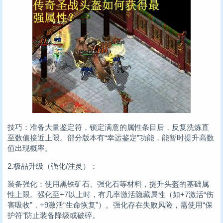
技巧：准备大量鉴定符，锁定满意的属性条目后，反复洗炼直
至数值接近上限。部分版本有“幸运鉴定”功能，能暂时提升高数
值出现概率。
2.极品升级（强化/注灵）：
装备强化：使用黑铁矿石、强化石等材料，提升头盔的基础属
性上限。强化至+7以上时，有几率激活隐藏属性（如+7激活“伤
害吸收”，+9激活“生命恢复”）。强化存在失败风险，需使用“保
护符”防止装备降级或破碎。