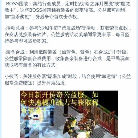
-BOSS围攻：集结行会成员，定时挑战“暗之赤月恶魔”或“魔龙
教主”，这些BOSS掉落稀有装备的概率较高。公益服可能增
加“首杀奖励”，务必争夺首次击杀权。
-活动兑换：参与“沙城争霸”“跨服战场”等活动，获取荣誉点数，
在商店兑换装备碎片。公益服的活动奖励通常更丰厚，每日坚
持参与即可逐步积累。
-装备合成：利用低阶装备（如蓝色、紫色）在合成炉中升级。
公益服常降低合成费用，收集多余装备进行合成，是平民玩家
获取稀有装备的有效方式。
小技巧：关注服务器“爆率加成”时段，结合使用“幸运符”（公益
服常免费赠送）提升掉落品质。