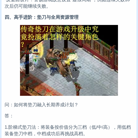
次后仍可能继续失败。
四、高手进阶：垫刀与全局资源管理
问：如何将垫刀融入长期养成计划？
答：
1.阶梯式垫刀法：将装备按价值分为三档（低/中/高），用低档
装备垫刀中档，中档成功后再挑战高档。