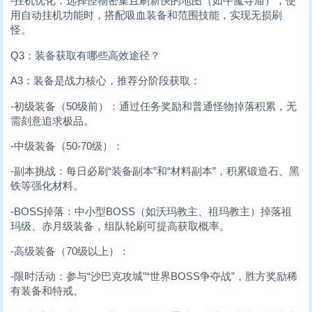
-挂机优化：选择怪物密集且刷新快的地图（如牛魔寺庙），使
用自动挂机功能时，搭配吸血装备和范围技能，实现无损刷
怪。
Q3：装备获取有哪些高效途径？
A3：装备是战力核心，推荐分阶段获取：
-初级装备（50级前）：通过任务奖励和普通怪物掉落积累，无
需刻意追求极品。
-中级装备（50-70级）：
-副本挑战：每日必刷“装备副本”和“材料副本”，积累锻造石、黑
铁等强化材料。
-BOSS掉落：中小型BOSS（如沃玛教主、祖玛教主）掉落祖
玛级、赤月级装备，组队轮刷可提高获取概率。
-高级装备（70级以上）：
-限时活动：参与“沙巴克攻城”“世界BOSS争夺战”，胜方奖励稀
有装备和特戒。