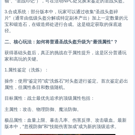
轴”、“圣战印记”），可在活动NPC处兑换未鉴定的圣战头盔。
3.合成系统：部分版本中，玩家可以通过收集“圣战头盔碎
片”（通常由低级头盔分解或特定副本产出）加上一定数量的元
宝和锻造石，在锻造师处进行合成。这是稳定获取的保底途
径。
二、核心玩法：如何将普通圣战头盔升级为“最强属性”？
获得基础头盔后，真正的挑战在于属性提升，这是区分普通玩
家和高玩的关键。
1.属性鉴定（洗炼）：
操作：使用“鉴定符”或“洗炼石”对头盔进行鉴定。首次鉴定必出
属性，但属性条目和数值随机。
目标属性：战士最优先追求的顶级属性包括：
主属性：攻击、物理防御、魔法防御。
极品属性：血量上限、暴击几率、伤害反弹、攻击吸血。最新
版本中，“忽视防御”和“技能伤害加成”成为新的顶级追求。