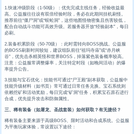
1.快速冲级阶段（1-50级）：优先完成主线任务，经验收益最
高。公益服往往设有双倍经验时段，务必在此期间挂机刷怪。
推荐前往“僵尸洞”或“蜈蚣洞”，这些地图怪物密集且伤害较低，
配合自动战斗功能可高效升级。若服务器开放“经验副本”，每日
必刷。
2.装备积累阶段（50-70级）：此时需转向BOSS挑战。公益服
的BOSS刷新时间较短，建议组队前往“祖玛寺庙”或“赤月峡
谷”，优先击杀精英怪和世界BOSS，掉落紫色装备概率较高。
注意：公益服常调整爆率，关注特定时段（如晚间活动）的爆
率提升公告。
3.技能与宝石优化：技能书可通过“尸王殿”副本获取，公益服中
技能升级材料（如书页）常可通过日常任务兑换。宝石系统则
依赖挖矿和活动奖励，每日完成“矿洞”任务，积累宝石原石进行
合成，优先提升攻击和防御属性。
三、稀有装备（如屠龙、圣战套装）如何获取？有无捷径？
稀有装备主要来源于高级BOSS、限时活动和合成系统。公益服
为平衡玩家体验，常设置以下途径：