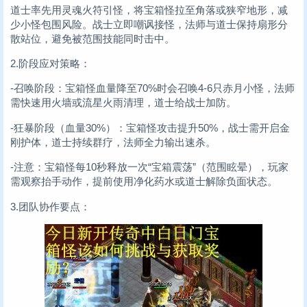
道士率先用灵魂火符引怪，将宝箱怪拉至角落或狭窄地形，减
少小怪包围风险。战士立即嘲讽接怪，法师与道士保持扇形分
散站位，避免被范围技能同时击中。
2.阶段应对策略：
-召唤阶段：宝箱怪血量降至70%时会召唤4-6只赤月小怪，法师
需快速用火墙或流星火雨清理，道士给战士加防。
-狂暴阶段（血量30%）：宝箱怪攻击提升50%，战士需开启金
刚护体，道士持续群疗，法师全力输出速杀。
-注意：宝箱怪每10秒释放一次“宝箱震荡”（范围眩晕），玩家
需观察抬手动作，提前使用净化药水或道士解除负面状态。
3.团队协作要点：