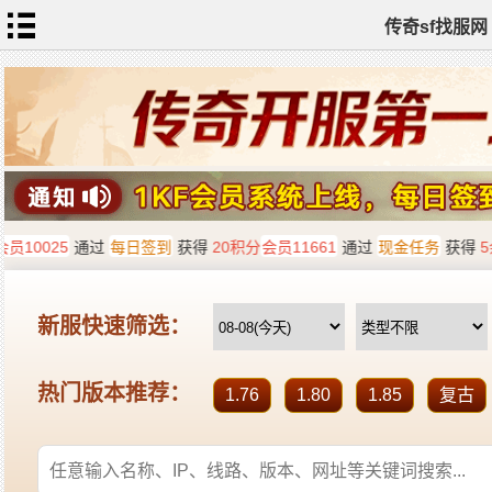
传奇sf找服网
首
页
传
奇
私
服
新
开
传
奇
热
血
传
奇
sf
找
服
发
布
全
站
标
签