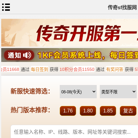
传奇sf找服网
首
页
传
奇
私
服
新
开
传
奇
热
血
传
奇
sf
找
服
发
布
全
站
标
签