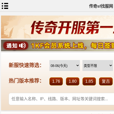
传奇sf找服网
首
页
传
奇
私
服
新
开
传
奇
热
血
传
奇
sf
找
服
发
布
全
站
标
签