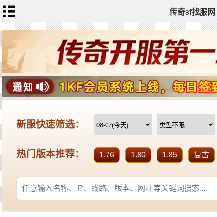
传奇sf找服网
首
页
传
奇
私
服
新
开
传
奇
热
血
传
奇
sf
找
服
发
布
全
站
标
签