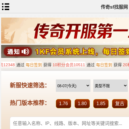
传奇sf找服网
首
页
传
奇
私
服
新
开
传
奇
热
血
传
奇
sf
找
服
发
布
全
站
标
签