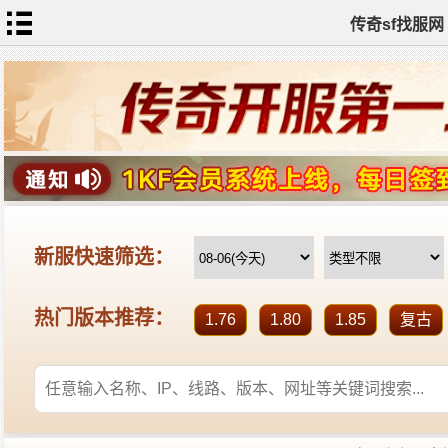
传奇sf找服网
首
页
传
奇
私
服
新
开
传
奇
热
血
传
奇
sf
找
服
发
布
全
站
标
签