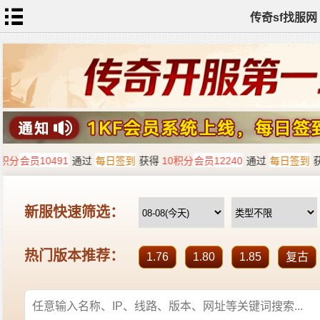
传奇sf找服网
首
页
传
奇
私
服
新
开
传
奇
热
血
传
奇
sf
找
服
发
布
全
站
标
签